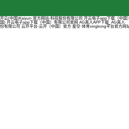
开云(中国)Kaiyun·官方网站-科技股份有限公司
开云电子app下载（中国
国)
开云电子app下载（中国）有限公司官网
AG真人APP下载_AG真人
份有限公司
云开平台-云开（中国）官方
星空·体育xingkong平台官方网