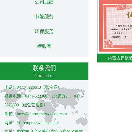
公司业绩
节能服务
环保服务
碳服务
内蒙古建筑
联系我们
Contact us
电话：0471-5223613（张宝桐）
投诉电话：0471-5223607（总师办）、0471-
5223600（经营管理部）
邮箱：imzs@theempresswoman.com
网址：//theempresswoman.com/
地址：内蒙古自治区呼和浩特市赛罕区鄂尔