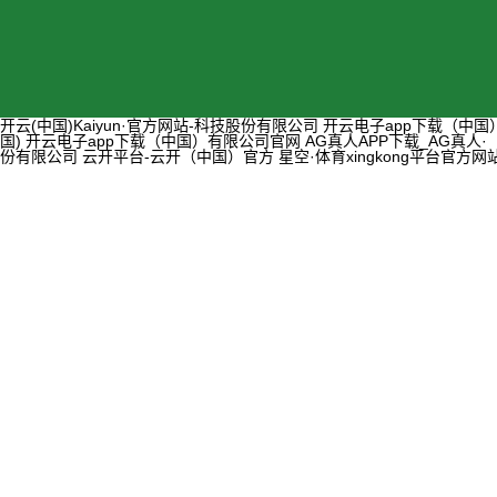
开云(中国)Kaiyun·官方网站-科技股份有限公司
开云电子app下载（中国
国)
开云电子app下载（中国）有限公司官网
AG真人APP下载_AG真人
份有限公司
云开平台-云开（中国）官方
星空·体育xingkong平台官方网