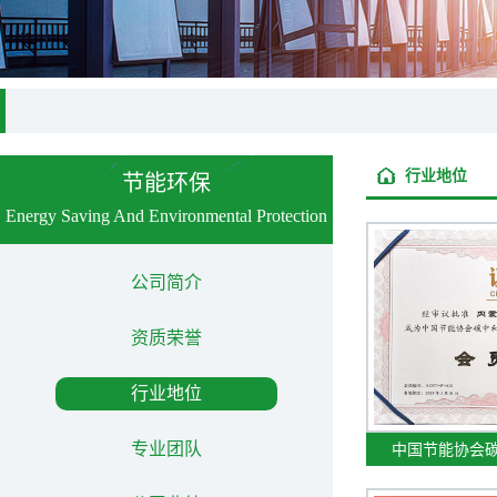
行业地位
节能环保
Energy Saving And Environmental Protection
公司简介
资质荣誉
行业地位
专业团队
中国节能协会