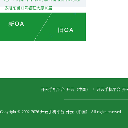
多斯东街12号银联大厦10层
开云手机平台-开云（中国）
/
开云手机平台-
Copyright © 2002-2026 开云手机平台-开云（中国） All rights reserved.