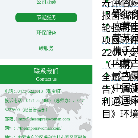
《内
寿评估
公司业绩
鄂尔
报告编
节能服务
内蒙
轮强制
环保服务
蒙苏
项目环
碳服务
携手共
220k
内蒙古
（一期
联系我们
《内
全氟己酮
Contact us
中国
告》通
电话：0471-5223613（张宝桐）
《国
利通过
投诉电话：0471-5223607（总师办）、0471-
5223600（经营管理部）
目》环
邮箱：imzs@theempresswoman.com
网址：//theempresswoman.com/
地址：内蒙古自治区呼和浩特市赛罕区鄂尔