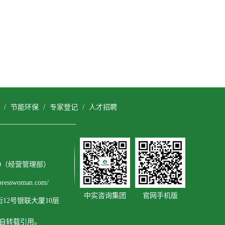
/
节能环保
/
专家登记
/
人才招聘
3600（经营管理部）
esswoman.com/
中实咨询集团
官网手机版
2号银联大厦10层
擅自转载引用。