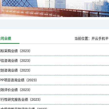
公司业绩
当前位置：
开云手机平
招标采购业绩（2023）
评估咨询业绩（2023）
规划咨询业绩（2023）
PPP项目咨询业绩（2023）
绩效评价业绩（2023）
可行性研究报告业绩（2023）