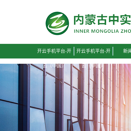
开云手机平台-开云（中国）
开云手机平台-开
开云手机平台-开
新
云（中国）
云（中国）