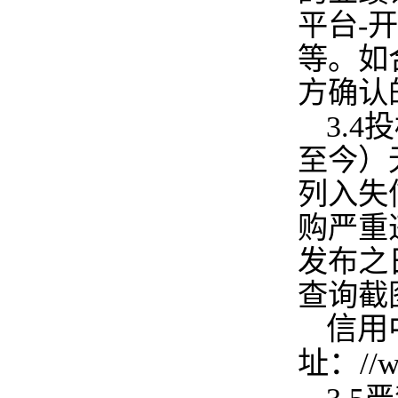
平台-
等。如
方确认
3.
至今）
列入失
购严重
发布之
查询截
信用
址：//ww