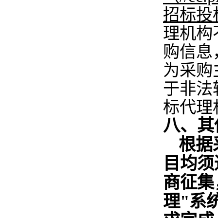
招标投
理机构
购信息
为采购
于非法
标代理
八、其
根据
目均须通
商征集
理"系