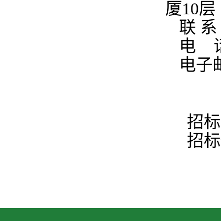
厦10层
联 
电 话：
电子邮
招标
招标