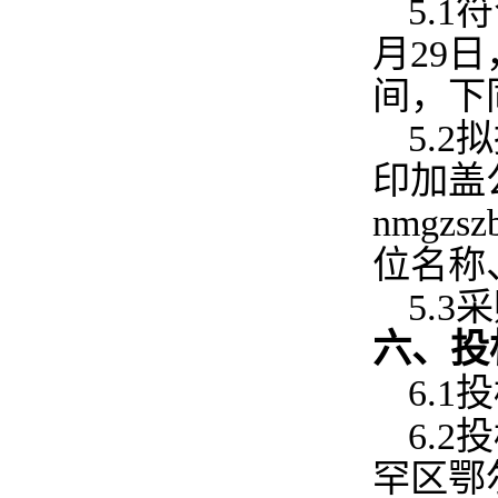
5.1
月29日
间，下
5.
印加盖
nmgz
位名称
5.
六、投
6.
6.
罕区鄂