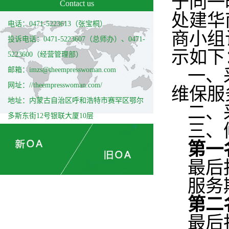
于同一
Contact us
处建华
电话：0471-5223613（张宝桐）
商小组
投诉电话：0471-5223607（总师办）、0471-
示如下
5223600（经营管理部）
邮箱：imzs@theempresswoman.com
一、
网址：//theempresswoman.com/
维保服
地址：内蒙古自治区呼和浩特市赛罕区鄂尔
二、
多斯东街12号银联大厦10层
三、
第一
最后报
服
第二
最后报