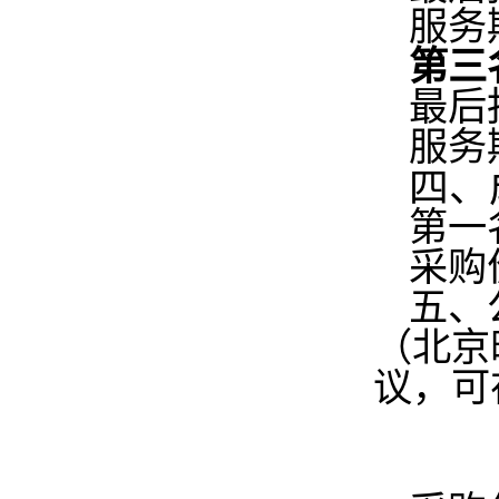
服务
第三
最后报
服务
四、
第一
采购
五、
（北京
议，可