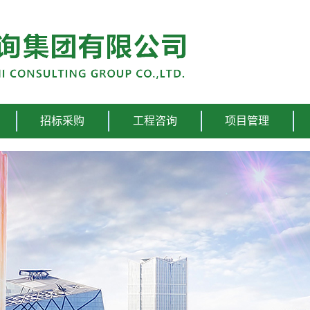
招标采购
工程咨询
项目管理