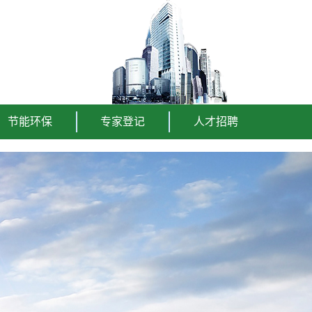
节能环保
专家登记
人才招聘