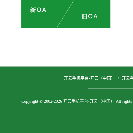
开云手机平台-开云（中国）
/
开云
Copyright © 2002-2026 开云手机平台-开云（中国） All rights re