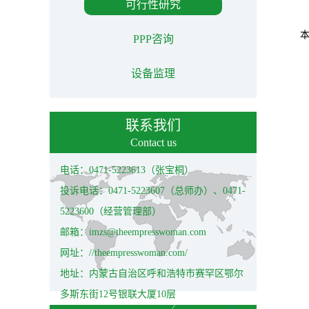
可行性研究
PPP咨询
设备监理
联系我们
Contact us
电话：0471-5223613（张宝桐）
投诉电话：0471-5223607（总师办）、0471-
5223600（经营管理部）
邮箱：imzs@theempresswoman.com
网址：//theempresswoman.com/
地址：内蒙古自治区呼和浩特市赛罕区鄂尔
多斯东街12号银联大厦10层