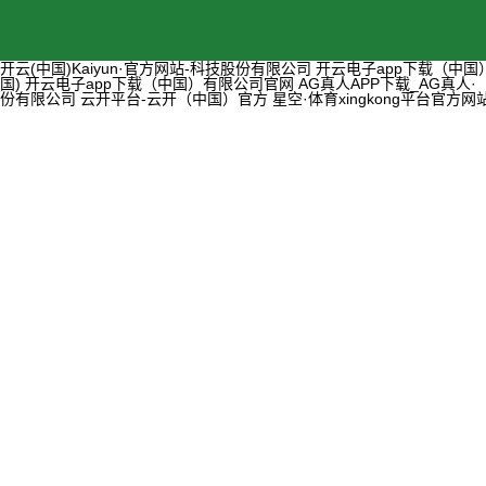
开云(中国)Kaiyun·官方网站-科技股份有限公司
开云电子app下载（中国
国)
开云电子app下载（中国）有限公司官网
AG真人APP下载_AG真人
份有限公司
云开平台-云开（中国）官方
星空·体育xingkong平台官方网