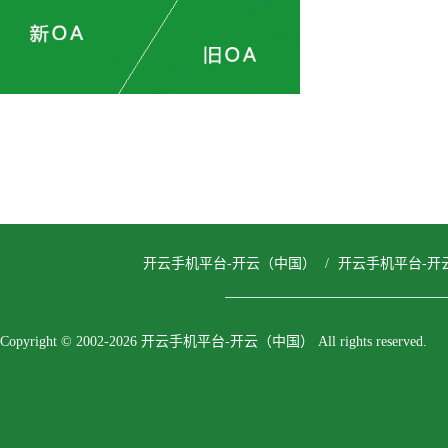
开云手机平台-开云（中国）
/
开云手机平台-
Copyright © 2002-2026 开云手机平台-开云（中国） All rights reserved.