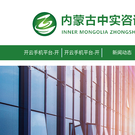
开云手机平台-开云（中国）
开云手机平台-开
开云手机平台-开
新闻动态
云（中国）
云（中国）