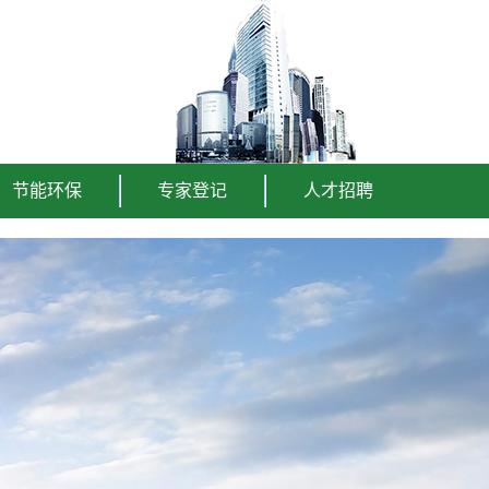
节能环保
专家登记
人才招聘