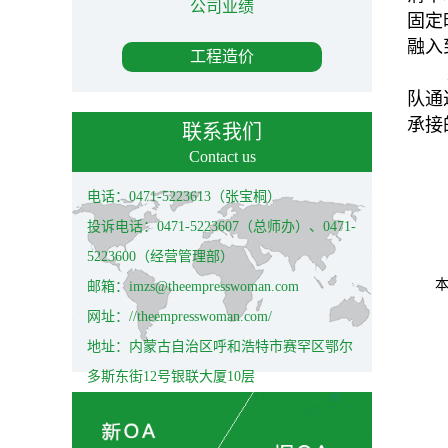
公司业绩
固定
融入
工程造价
队通
承接
联系我们
Contact us
电话：0471-5223613（张宝桐）
投诉电话：0471-5223607（总师办）、0471-
5223600（经营管理部）
邮箱：imzs@theempresswoman.com
网址：//theempresswoman.com/
地址：内蒙古自治区呼和浩特市赛罕区鄂尔
多斯东街12号银联大厦10层