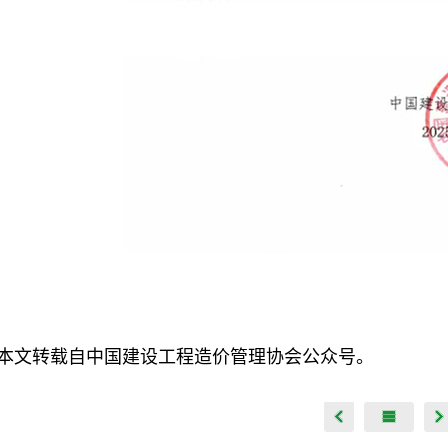
本文转载自中国建设工程造价管理协会公众号。