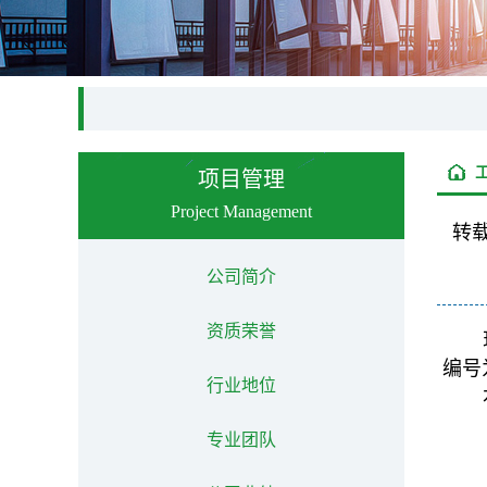
项目管理
Project Management
转
公司简介
资质荣誉
编号为
行业地位
专业团队