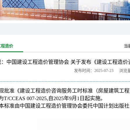
工程造价
当
载：中国建设工程造价管理协会 关于发布《建设工程造价
发布时间：2025-07-23 浏览
现批准《建设工程造价咨询服务工时标准（房屋建筑工程
T/CCEAS 007-2025,自2025年9月1日起实施。
本标准由中国建设工程造价管理协会委托中国计划出版社