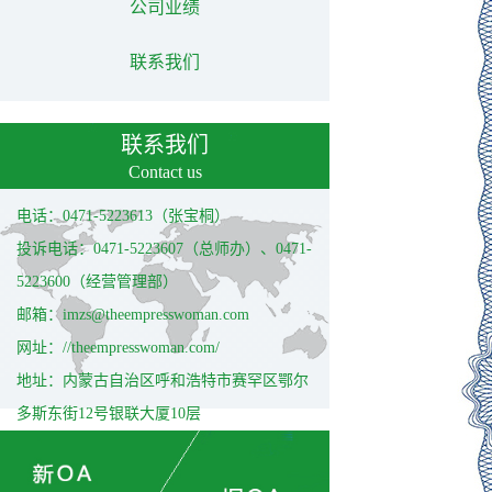
公司业绩
联系我们
联系我们
Contact us
电话：0471-5223613（张宝桐）
投诉电话：0471-5223607（总师办）、0471-
5223600（经营管理部）
邮箱：imzs@theempresswoman.com
网址：//theempresswoman.com/
地址：内蒙古自治区呼和浩特市赛罕区鄂尔
多斯东街12号银联大厦10层