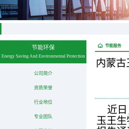
节能服务
节能环保
Energy Saving And Environmental Protection
内蒙古
公司简介
资质荣誉
行业地位
近日
专业团队
玉王生