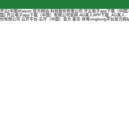
开云(中国)Kaiyun·官方网站-科技股份有限公司
开云电子app下载（中国
国)
开云电子app下载（中国）有限公司官网
AG真人APP下载_AG真人
份有限公司
云开平台-云开（中国）官方
星空·体育xingkong平台官方网