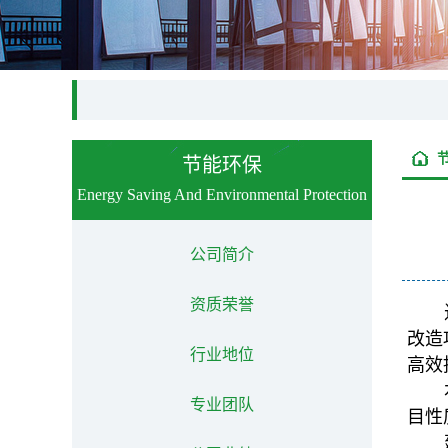
节能环保
Energy Saving And Environmental Protection
公司简介
资质荣誉
改造
行业地位
高效
专业团队
目性