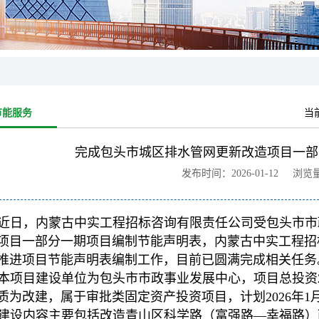
节能服务
当
完成包头市城区排水管网更新改造项目一部
发布时间：2026-01-12 浏览
近日，内蒙古中实工程招标咨询有限责任公司受包头市市
项目一部分一期项目编制节能声明表，内蒙古中实工程招
推进项目节能声明表编制工作，目前已圆满完成相关任务
本项目建设单位为包头市市政事业发展中心，项目总投资22
质为改建，属于审批类固定资产投资项目，计划2026年1月
建设内容主要包括改造青山区科学路（富强路—幸福路）