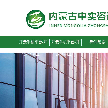
开云手机平台-开云（中国）
开云手机平台-开
开云手机平台-开
新闻动态
云（中国）
云（中国）