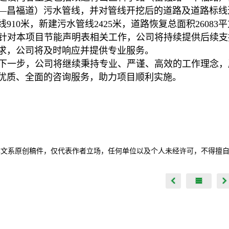
—昌福道）污水管线，并对管线开挖后的道路及道路标线进
线910米，新建污水管线2425米，道路恢复总面积2608
针对本项目节能声明表相关工作，公司将持续提供后续支
求，公司将及时响应并提供专业服务。
下一步，公司将继续秉持专业、严谨、高效的工作理念，
优质、全面的咨询服务，助力项目顺利实施。
本文系原创稿件，仅代表作者立场，任何单位以及个人未经许可，不得擅