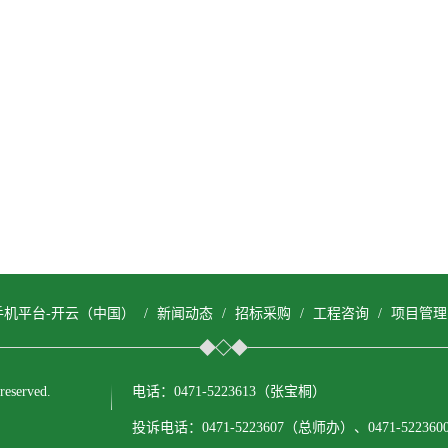
手机平台-开云（中国）
/
新闻动态
/
招标采购
/
工程咨询
/
项目管理
served.
电话：0471-5223613（张宝桐）
投诉电话：0471-5223607（总师办）、0471-522