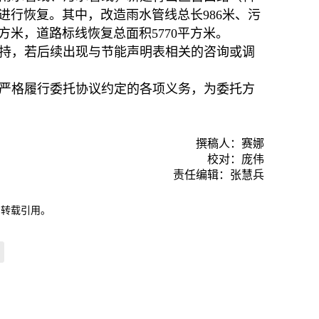
行恢复。其中，改造雨水管线总长986米、污
3平方米，道路标线恢复总面积5770平方米。
持，若后续出现与节能声明表相关的咨询或调
严格履行委托协议约定的各项义务，为委托方
撰稿人：赛娜
校对：庞伟
责任编辑：张慧兵
自转载引用。