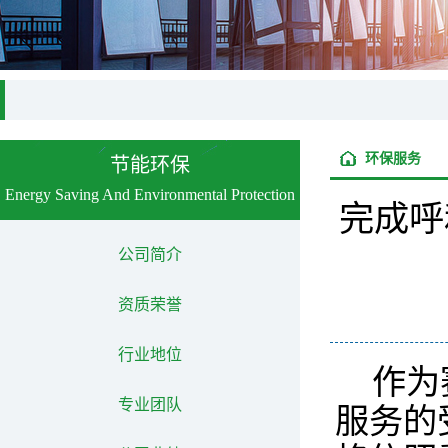
环保服务
节能环保
Energy Saving And Environmental Protection
完成呼
公司简介
资质荣誉
行业地位
作为
专业团队
服务的