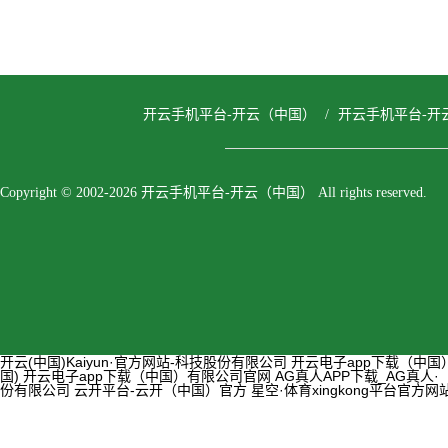
开云手机平台-开云（中国）
/
开云手机平台-
Copyright © 2002-2026 开云手机平台-开云（中国） All rights reserved.
开云(中国)Kaiyun·官方网站-科技股份有限公司
开云电子app下载（中国
国)
开云电子app下载（中国）有限公司官网
AG真人APP下载_AG真人
份有限公司
云开平台-云开（中国）官方
星空·体育xingkong平台官方网