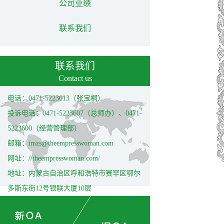
公司业绩
联系我们
联系我们
Contact us
电话：0471-5223613（张宝桐）
投诉电话：0471-5223607（总师办）、0471-
5223600（经营管理部）
邮箱：imzs@theempresswoman.com
网址：//theempresswoman.com/
地址：内蒙古自治区呼和浩特市赛罕区鄂尔
多斯东街12号银联大厦10层