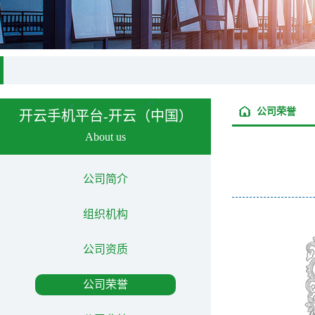
公司荣誉
开云手机平台-开云（中国）
About us
公司简介
组织机构
公司资质
公司荣誉