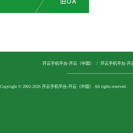
开云手机平台-开云（中国）
/
开云手机平台-
Copyright © 2002-2026 开云手机平台-开云（中国） All rights reserved.