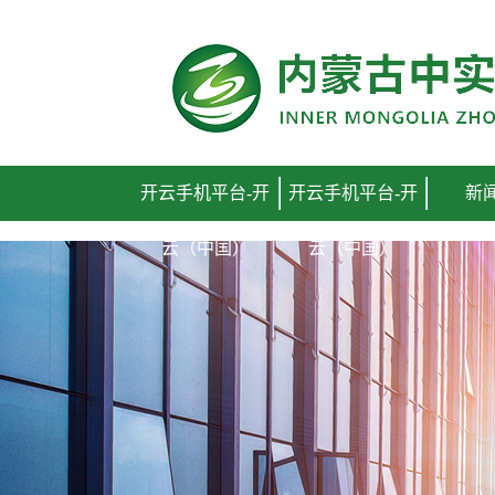
开云手机平台-开云（中国）
开云手机平台-开
开云手机平台-开
新
云（中国）
云（中国）