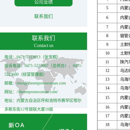
公司业绩
5
内蒙
联系我们
6
内蒙
7
内蒙
8
钢管
联系我们
9
土默
Contact us
10
土默
电话：0471-5223613（张宝桐）
11
陕汽
投诉电话：0471-5223607（总师办）、0471-
12
乌达
5223600（经营管理部）
13
乌海
邮箱：imzs@theempresswoman.com
14
乌海
网址：//theempresswoman.com/
15
内蒙
地址：内蒙古自治区呼和浩特市赛罕区鄂尔
16
内蒙
多斯东街12号银联大厦10层
17
内蒙
18
乌海