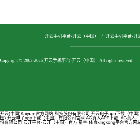
开云手机平台-开云（中国）
/
开云手机平台-
Copyright © 2002-2026 开云手机平台-开云（中国） All rights reserved.
开云(中国)Kaiyun·官方网站-科技股份有限公司
开云电子app下载（中国
国)
开云电子app下载（中国）有限公司官网
AG真人APP下载_AG真人
份有限公司
云开平台-云开（中国）官方
星空·体育xingkong平台官方网