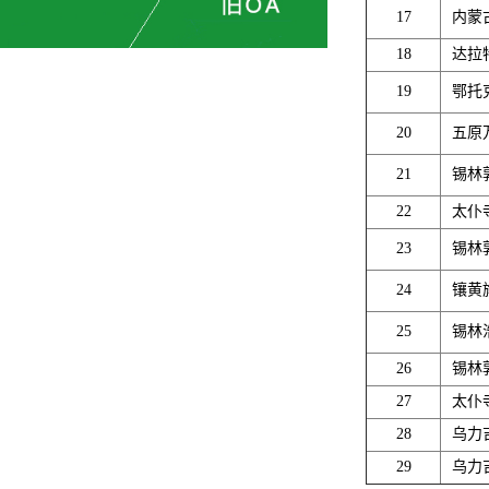
17
内蒙
18
达拉
19
鄂托
20
五原
21
锡林
22
太仆
23
锡林
24
镶黄
25
锡林
26
锡林
27
太仆
28
乌力
29
乌力